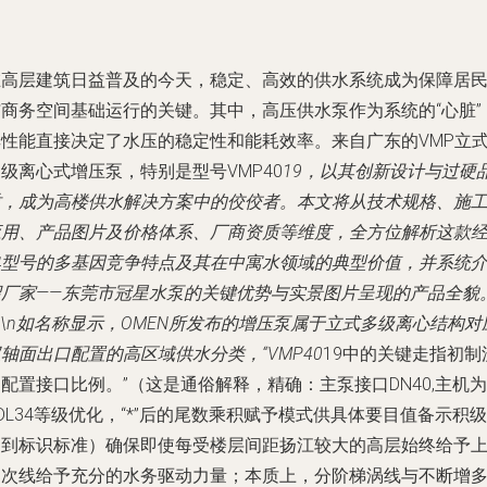
在高层建筑日益普及的今天，稳定、高效的供水系统成为保障居
与商务空间基础运行的关键。其中，高压供水泵作为系统的“心脏”
其性能直接决定了水压的稳定性和能耗效率。来自广东的VMP立
级离心式增压泵，特别是型号VMP40
19，以其创新设计与过硬
质，成为高楼供水解决方案中的佼佼者。本文将从技术规格、施
应用、产品图片及价格体系、厂商资质等维度，全方位解析这款
典型号的多基因竞争特点及其在中寓水领域的典型价值，并系统
绍厂家——东莞市冠星水泵的关键优势与实景图片呈现的产品全貌
n\n如名称显示，OMEN所发布的增压泵属于立式多级离心结构对
轴面出口配置的高区域供水分类，“VMP40
19中的关键走指初制
配置接口比例。”（这是通俗解释，精确：主泵接口DN40,主机为
DL34等级优化，“*”后的尾数乘积赋予模式供具体要目值备示积级
达到标识标准）确保即使每受楼层间距扬江较大的高层始终给予
部次线给予充分的水务驱动力量；本质上，分阶梯涡线与不断增