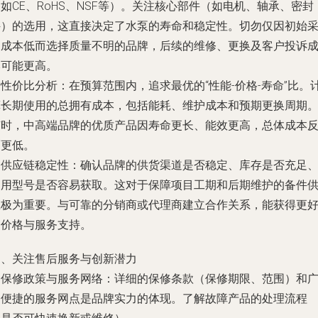
如CE、RoHS、NSF等）。关注核心部件（如电机、轴承、密封
件）的选用，这直接决定了水泵的寿命和稳定性。切勿仅因初始
购成本低而选择质量不明的品牌，后续的维修、更换及客户投诉
本可能更高。
.
性价比分析
：在预算范围内，追求最优的“性能-价格-寿命”比。
算长期使用的总拥有成本，包括能耗、维护成本和预期更换周期
有时，中高端品牌的优质产品因寿命更长、能效更高，总体成本
而更低。
.
供应链稳定性
：确认品牌的
供货渠道是否稳定、库存是否充足
常用型号是否容易获取
。这对于保障项目工期和后期维护的备件
应极为重要。与可靠的分销商或代理商建立合作关系，能获得更
的价格与服务支持。
四、关注售后服务与创新潜力
.
保修政策与服务网络
：详细的保修条款（保修期限、范围）和
泛便捷的服务网点是品牌实力的体现。了解故障产品的处理流程