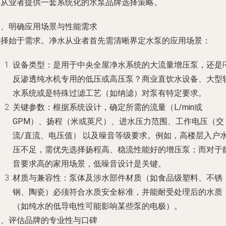
为从业者提供一套系统化的水泵品牌选择策略。
一、明确应用场景与性能需求
选择始于需求。净水从业者首先需清晰界定水泵的应用场景：
设备类型
：是用于中央全屋净水系统的大流量增压泵，还是R
反渗透纯水机专用的低压或高压泵？商业直饮水设备、大型
水系统或是特殊过滤工艺（如纳滤）对泵有特定要求。
关键参数
：根据系统设计，确定所需的
流量（L/min或
GPM）
、
扬程（米或英尺）
、
进水压力范围
、
工作电压（交
流/直流、电压值）
以及
噪音等级
要求。例如，高楼层入户
压不足，需优先选择扬程高、稳流性能好的增压泵；而对于
音要求高的家用场景，低噪音设计是关键。
材质与兼容性
：泵体及涉水部件材质（如食品级塑料、不锈
钢、陶瓷）必须符合水质安全标准，并能耐受处理后的水质
（如纯水的低导电性可能影响某些泵的电极）。
二、评估品牌的专业性与口碑