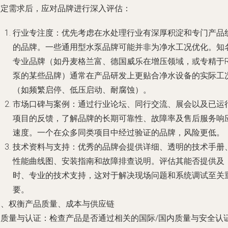
锁定需求后，应对品牌进行深入评估：
行业专注度
：优先考虑在
水处理行业有深厚积淀和专门产品
的品牌。一些通用型水泵品牌可能并非为净水工况优化。知
专业品牌（如丹麦格兰富、德国威乐在增压领域，或专精于R
泵的某些品牌）通常在产品研发上更贴合净水设备的实际工
（如频繁启停、低压启动、耐腐蚀）。
市场口碑与案例
：通过行业论坛、同行交流、展会以及已运
项目的反馈，了解品牌的
长期可靠性、故障率及售后服务响
速度
。一个在众多同类项目中经过验证的品牌，风险更低。
技术资料与支持
：优秀的品牌会提供详细、透明的技术手册
性能曲线图、安装指南和故障排查说明。评估其能否提供及
时、专业的技术支持，这对于解决现场问题和系统调试至关
要。
三、权衡产品质量、成本与供应链
.
质量与认证
：检查产品是否通过相关的国际/国内质量与安全认